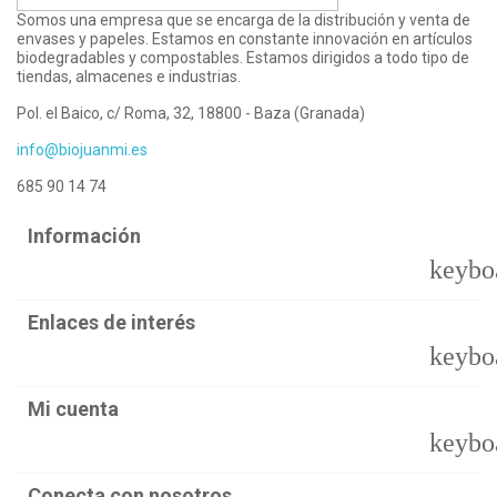
Somos una empresa que se encarga de la distribución y venta de
envases y papeles. Estamos en constante innovación en artículos
biodegradables y compostables. Estamos dirigidos a todo tipo de
tiendas, almacenes e industrias.
Pol. el Baico, c/ Roma, 32, 18800 - Baza (Granada)
info@biojuanmi.es
685 90 14 74
Información
keybo
Enlaces de interés
keybo
Mi cuenta
keybo
Conecta con nosotros