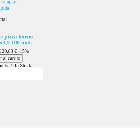
 compare
ápida
rta!
e pizza horno
x3,5 100 und.
Precio
€
20,83 €
-15%
 al carrito
ility:
5 In Stock