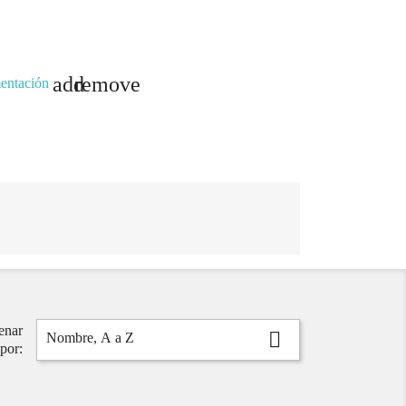
add
remove
mentación
enar

Nombre, A a Z
por: