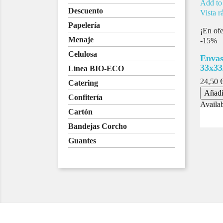
Add to
Descuento
Vista r
Papelería
¡En ofe
Menaje
-15%
Celulosa
Envas
33x33
Línea BIO-ECO
Precio
24,50 
Catering
base
Añadir
Confitería
Availab
Cartón
Bandejas Corcho
Guantes