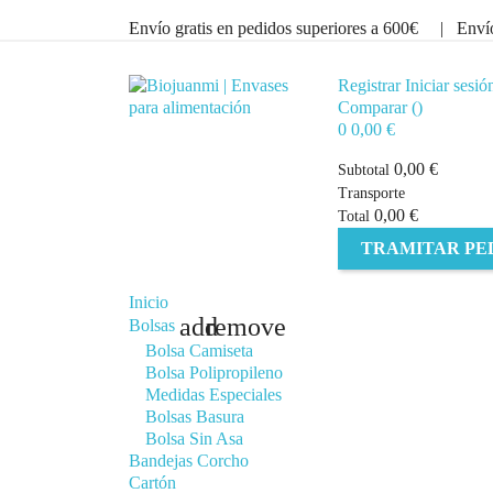
Envío gratis en pedidos superiores a 600€ | En
Registrar
Iniciar sesió
Comparar (
)
0
0,00 €
0,00 €
Subtotal
Transporte
0,00 €
Total
TRAMITAR PE
Inicio
add
remove
Bolsas
Bolsa Camiseta
Bolsa Polipropileno
Medidas Especiales
Bolsas Basura
Bolsa Sin Asa
Bandejas Corcho
Cartón