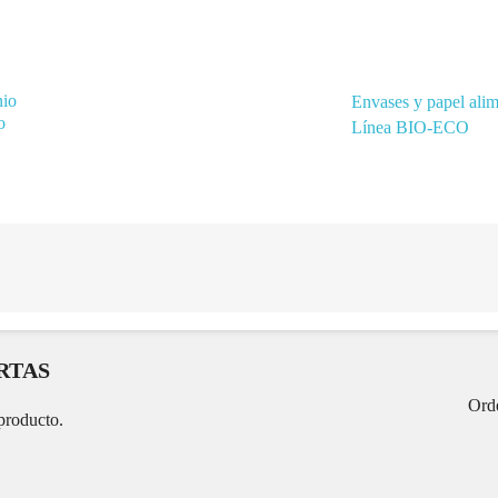
nio
Envases y papel ali
o
Línea BIO-ECO
RTAS
Ord
producto.