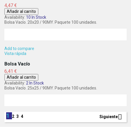
Precio
4,47 €
Añadir al carrito
Availability:
10 In Stock
Bolsa Vacío. 20x20 / 90MY. Paquete 100 unidades.
Add to compare
Vista rápida
Bolsa Vacío
Precio
6,41 €
Añadir al carrito
Availability:
2 In Stock
Bolsa Vacío. 25x25 / 90MY. Paquete 100 unidades.
1

2
3
4
Siguiente