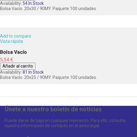
Availability:
54 In Stock
Bolsa Vacío. 20x30 / 90MY. Paquete 100 unidades.
Add to compare
Vista rápida
Bolsa Vacío
Precio
5,54 €
Añadir al carrito
Availability:
81 In Stock
Bolsa Vacío. 20x25 / 90MY. Paquete 100 unidades.
Únete a nuestro boletín de noticias
Puede darse de baja en cualquier momento. Para ello, consulte
nuestra información de contacto en el aviso legal.