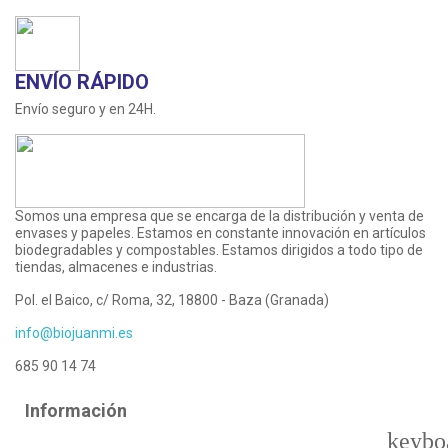
ENVÍO RÁPIDO
Envío seguro y en 24H.
Somos una empresa que se encarga de la distribución y venta de
envases y papeles. Estamos en constante innovación en artículos
biodegradables y compostables. Estamos dirigidos a todo tipo de
tiendas, almacenes e industrias.
Pol. el Baico, c/ Roma, 32, 18800 - Baza (Granada)
info@biojuanmi.es
685 90 14 74
Información
keybo