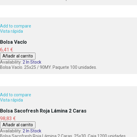
Add to compare
Vista rápida
Bolsa Vacío
Precio
6,41 €
Añadir al carrito
Availability:
2 In Stock
Bolsa Vacío. 25x25 / 90MY. Paquete 100 unidades.
Add to compare
Vista rápida
Bolsa Sacofresh Roja Lámina 2 Caras
Precio
98,83 €
Añadir al carrito
Availability:
2 In Stock
Bolsa Sacofresh Roja Lámina 2 Caras. 25x30. Caja 1200 unidades.